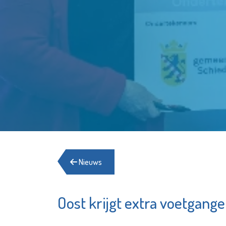
Nieuws
Oost krijgt extra voetgang
chap
Hospice de
Margriet