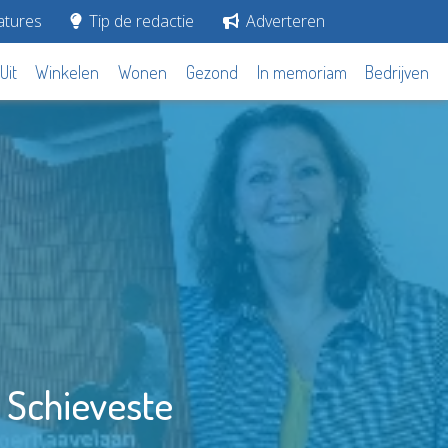
tures
Tip de redactie
Adverteren
Uit
Winkelen
Wonen
Gezond
In memoriam
Bedrijven
t Schieveste