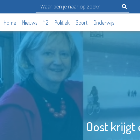
Home
Nieuws
112
Politiek
Sport
Onderwijs
Oost krijgt