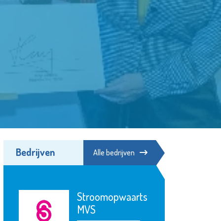
Bedrijven
Alle bedrijven
oomopwaarts
Matrice
Uitvaartbegeleidi