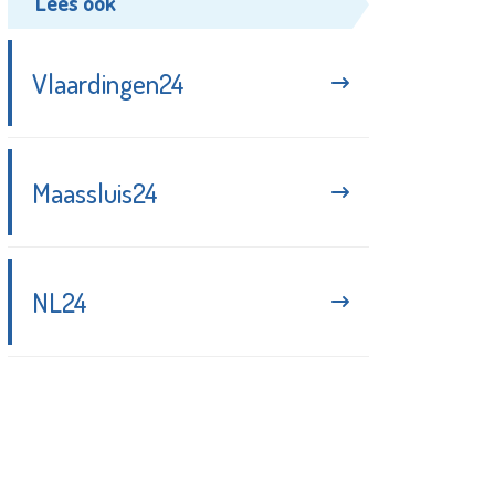
Lees ook
Vlaardingen24
Maassluis24
NL24
Blijf up-to-date