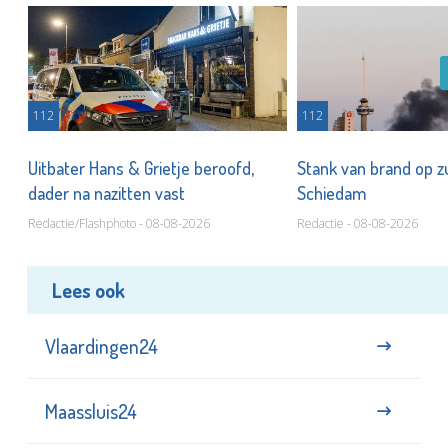
112
112
Uitbater Hans & Grietje beroofd,
Stank van brand op zu
dader na nazitten vast
Schiedam
Redactie/Flashphoto - 08-08-2026
Redactie - 08-08-2026
Lees ook
Vlaardingen24
Maassluis24