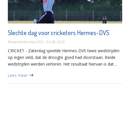
Slechte dag voor cricketers Hermes-DVS
Redactie/Hermes-DVS - 03-08-2026
CRICKET - Zaterdag speelde Hermes-DVS twee wedstrijden
op eigen veld, dat de droogte goed had doorstaan. Beide
wedstrijden werden verloren. Het resultaat hiervan is dat
Hermes-DVS, dat slechts één van de zes gespeelde
Lees meer
wedstrijden...