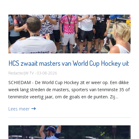
HCS zwaait masters van World Cup Hockey uit
Redactie/JW TV - 03-08-2026
SCHIEDAM - De World Cup Hockey zit er weer op. Een dikke
week lang streden de masters, sporters van tenminste 35 of
tenminste veertig jaar, om de goals en de punten. Zij
kwamen uit 28 landen en speelden tientallen wedstrijden.
Lees meer
Jan...