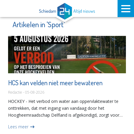
Artikelen in 'Sport'
HCS kan velden niet meer bewateren
Redactie - 05-08-2026
HOCKEY - Het verbod om water aan oppervlaktewater te
onttrekken, dat met ingang van vandaag door het
Hoogheemraadschap Delfland is afgekondigd, zorgt voor
problemen bij hockeyclub HCS.De club mag de velden niet
Lees meer
meer bewateren. Ook...