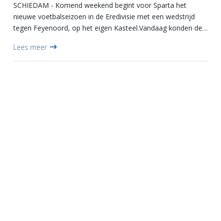
SCHIEDAM - Komend weekend begint voor Sparta het
nieuwe voetbalseizoen in de Eredivisie met een wedstrijd
tegen Feyenoord, op het eigen Kasteel.Vandaag konden de
fans al 'warmdraaien' voor het nieuwe seizoen op de fandag
Lees meer
van hun f...