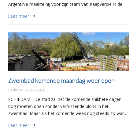
Argentinië maakte hij voor zijn team van Kaapverdië in de
103de minuut de gelijkmakende 2-2.Cabral werd bijna 24
Lees meer
jaar geleden g...
Zwembad komende maandag weer open
Redactie - 27-07-2026
SCHIEDAM - De stad zal het de komende snikhete dagen
nog moeten doen zonder verfrissende plons in het
zwembad. Maar als het komende week nog steeds zo warm
is, kan Zwembad Groenoord voor verkoeling zorgen.Het
Lees meer
zwembad was acht weke...