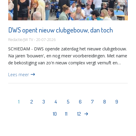
DWS opent nieuw clubgebouw, dan toch
Redactie/JW TV - 20-07-2026
SCHIEDAM - DWS opende zaterdag het nieuwe clubgebouw.
Na jaren 'bouwen', en nog meer voorbereidingen. Met name
de bekostiging van zo'n nieuw complex vergt vernuft en
geduld.Zaterdag werd gevierd dat dat er nu op zit, dat alle
Lees meer
insp...
1
2
3
4
5
6
7
8
9
10
11
12