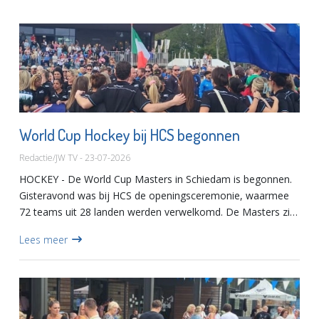
World Cup Hockey bij HCS begonnen
Redactie/JW TV - 23-07-2026
HOCKEY - De World Cup Masters in Schiedam is begonnen.
Gisteravond was bij HCS de openingsceremonie, waarmee
72 teams uit 28 landen werden verwelkomd. De Masters zijn
spelers boven de 35 jaar, die onderverdeeld zijn in
Lees meer
competities...