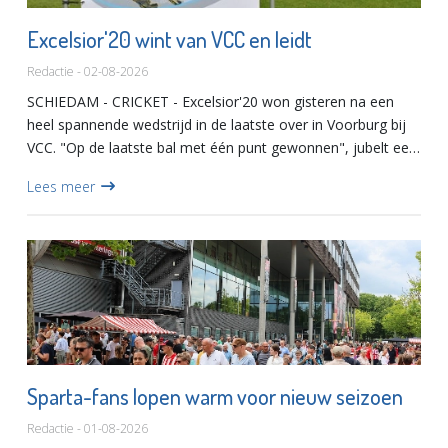
Excelsior'20 wint van VCC en leidt
Redactie - 02-08-2026
SCHIEDAM - CRICKET - Excelsior'20 won gisteren na een
heel spannende wedstrijd in de laatste over in Voorburg bij
VCC. "Op de laatste bal met één punt gewonnen", jubelt een
toeschouwer, 189 tegen 190.De winst levert Excelsior'20 e...
Lees meer
Sparta-fans lopen warm voor nieuw seizoen
Redactie - 01-08-2026