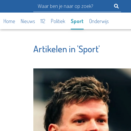
Home
Nieuws
112
Politiek
Sport
Onderwijs
Artikelen in 'Sport'
Argos Zorggroep
YETS Fo
Bekijk de pagina
Bekijk d