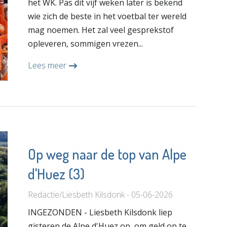
het WK. Pas dit vijf weken later is bekend
wie zich de beste in het voetbal ter wereld
mag noemen. Het zal veel gesprekstof
opleveren, sommigen vrezen...
Lees meer
Op weg naar de top van Alpe
d'Huez (3)
Redactie/Liesbeth Kilsdonk - 05-06-2026
INGEZONDEN - Liesbeth Kilsdonk liep
gisteren de Alpe d'Huez op, om geld op te