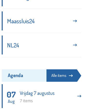
Schiedam krijgt nieuw 35+-
dancefeest in Grote Kerk
Redactie - 31-07-2026
Maassluis24
Aanhouding voor huiselijk geweld
Redactie - 02-08-2026
NL24
Genieten van Ibiza-sferen bij
Herbergier Schiedam
Partnerbijdrage - 31-07-2026
Agenda
Alle items
07
Vrijdag 7 augustus
7 items
Aug