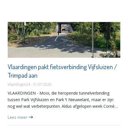
Vlaardingen pakt fietsverbinding Vijfsluizen /
Trimpad aan
Vlaardingen24 - 31-07-2026
VLAARDINGEN - Mooi, die heropende tunnelverbinding
tussen Park Vijfsluizen en Park ’t Nieuwelant, maar er zijn
nog wel wat verbeterpunten. Aldus afgelopen week Corné
Venema van het CDA in Vlaardingen, die er schriftelijke
Lees meer
vragen o...