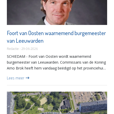
Foort van Oosten waarnemend burgemeester
van Leeuwarden
Redactie - 29-06-2026
SCHIEDAM - Foort van Oosten wordt waarnemend
burgemeester van Leeuwarden. Commissaris van de Koning
Arno Brok heeft hem vandaag beëdigd op het provinciehuis
in de Friese hoofdstad. Van Oosten is de tijdelijk opvolger
Lees meer
van burgemees...