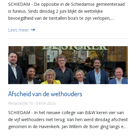
SCHIEDAM - De oppositie in de Schiedamse gemeenteraad
is furieus. Sinds dinsdag 2 juni blijkt de wettelijke
bevoegdheid van de tientallen boa’s te zijn verlopen,
waardoor ze geen opsporingstaken meer mogen uitoefenen
Lees meer
en geen gewel...
Afscheid van de wethouders
Redactie/JW TV - 04-06-2026
SCHIEDAM - In het nieuwe college van B&W keren vier van
de vijf wethouders niet terug. Van hen werd dinsdag afscheid
genomen in de Havenkerk. Jan Willem de Boer ging langs en
keek met Petra Zwang, Frans Hamerslag, Youri Volkman