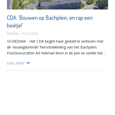
CDA: 'Bouwen op Bachplein, en rap een
beetje!'
Redactie - 25-06-2026
SCHIEDAM - .Het CDA begint haar geduld te verliezen met
de 'eeuwigdurende' herontwikkeling van het Bachplein.
Fractievoorzitter Ad Hekman klom in de pen en stelde het
college van burgemeester en wethouders een serie vragen.
Lees meer
Vervol...