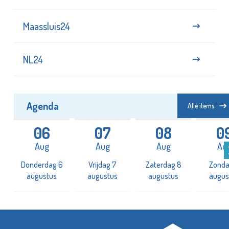
Maassluis24
NL24
Agenda
Alle items
06
07
08
0
Aug
Aug
Aug
Au
Donderdag 6
Vrijdag 7
Zaterdag 8
Zonda
augustus
augustus
augustus
augus