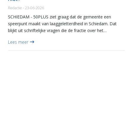
Redactie - 23-06-2026
SCHIEDAM - 50PLUS ziet graag dat de gemeente een
speerpunt maakt van laaggeletterdheid in Schiedam. Dat
blijkt uit schriftelijke vragen die de fractie over het
onderwerp stelt aan het college van burgemeester en
Lees meer
wethouders. Schied...