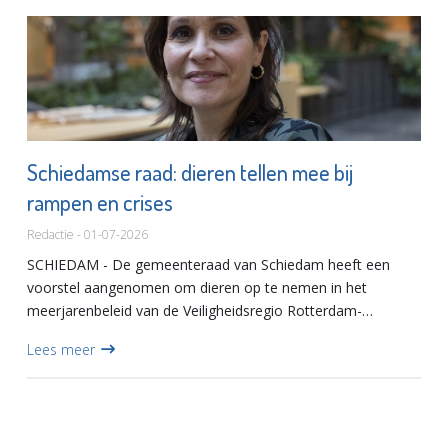
Schiedamse raad: dieren tellen mee bij
rampen en crises
Redactie - 01-07-2026
SCHIEDAM - De gemeenteraad van Schiedam heeft een
voorstel aangenomen om dieren op te nemen in het
meerjarenbeleid van de Veiligheidsregio Rotterdam-
Rijnmond. Daarmee geeft de raad een helder signaal af: bij
Lees meer
rampen en crises gaat...