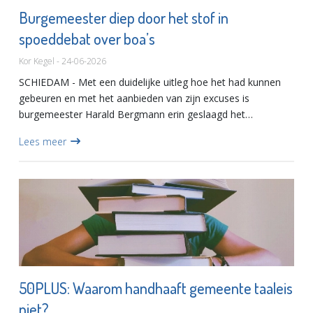
Burgemeester diep door het stof in
spoeddebat over boa’s
Kor Kegel - 24-06-2026
SCHIEDAM - Met een duidelijke uitleg hoe het had kunnen
gebeuren en met het aanbieden van zijn excuses is
burgemeester Harald Bergmann erin geslaagd het
vertrouwen te behouden van de Schiedamse gemeenteraad.
Lees meer
Gisteravond kwamen de...
50PLUS: Waarom handhaaft gemeente taaleis
niet?