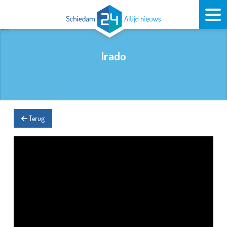
Irado
Terug