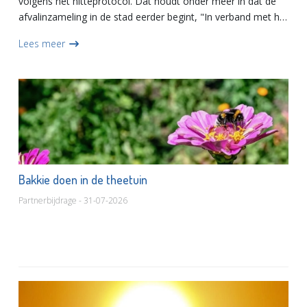
volgens het hitteprotocol. Dat houdt onder meer in dat de
afvalinzameling in de stad eerder begint, "In verband met het
warme weer is morgen (dinsdag) het hitteprotocol van
Lees meer
toepass...
Bakkie doen in de theetuin
Partnerbijdrage - 31-07-2026