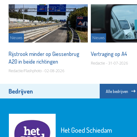
Nieuws
Nieuws
Rijstrook minder op Giessenbrug
Vertraging op A4
A20 in beide richtingen
Redactie - 31-07-2026
Redactie/Flashphoto - 02-08-2026
Bedrijven
Alle bedrijven
Het Goed Schiedam