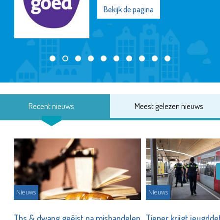
Bekijk de pagina
Recent nieuws
Meest gelezen nieuws
Nieuws
Nieuws
Tbs & dwang geëist na mishandelen
Tiener krijgt jeugdde