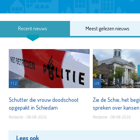
Recent nieuws
Meest gelezen nieuws
112
Uit
Schutter die vrouw doodschoot
Zie de Schie, het beg
opgepakt in Schiedam
spreken over kanse
Redactie - 08-08-2026
Redactie - 08-08-2026
Lees ook