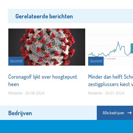
Gerelateerde berichten
Gezond
Gezond
,
Coronagolf lijkt over hoogtepunt
Minder dan helft Sc
heen
zestigplussers kiest 
Redactie - 20-08-2024
Redactie - 26-01-2024
Bedrijven
Alle bedrijven