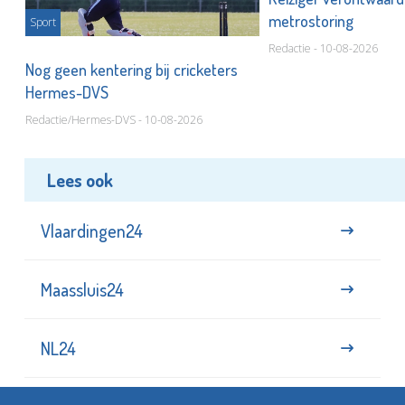
metrostoring
Sport
Redactie - 10-08-2026
or
Nog geen kentering bij cricketers
Hermes-DVS
Redactie/Hermes-DVS - 10-08-2026
Lees ook
Vlaardingen24
Maassluis24
NL24