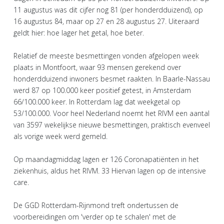
11 augustus was dit cijfer nog 81 (per honderdduizend), op
16 augustus 84, maar op 27 en 28 augustus 27. Uiteraard
geldt hier: hoe lager het getal, hoe beter.
Relatief de meeste besmettingen vonden afgelopen week
plaats in Montfoort, waar 93 mensen gerekend over
honderdduizend inwoners besmet raakten. In Baarle-Nassau
werd 87 op 100.000 keer positief getest, in Amsterdam
66/100.000 keer. In Rotterdam lag dat weekgetal op
53/100.000. Voor heel Nederland noemt het RIVM een aantal
van 3597 wekelijkse nieuwe besmettingen, praktisch evenveel
als vorige week werd gemeld.
Op maandagmiddag lagen er 126 Coronapatiënten in het
ziekenhuis, aldus het RIVM. 33 Hiervan lagen op de intensive
care.
De GGD Rotterdam-Rijnmond treft ondertussen de
voorbereidingen om 'verder op te schalen' met de