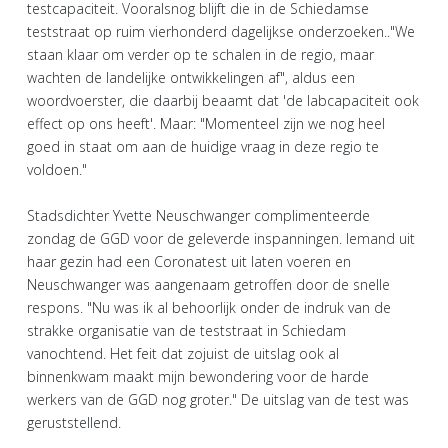
testcapaciteit. Vooralsnog blijft die in de Schiedamse
teststraat op ruim vierhonderd dagelijkse onderzoeken.."We
staan klaar om verder op te schalen in de regio, maar
wachten de landelijke ontwikkelingen af", aldus een
woordvoerster, die daarbij beaamt dat 'de labcapaciteit ook
effect op ons heeft'. Maar: "Momenteel zijn we nog heel
goed in staat om aan de huidige vraag in deze regio te
voldoen."
Stadsdichter Yvette Neuschwanger complimenteerde
zondag de GGD voor de geleverde inspanningen. Iemand uit
haar gezin had een Coronatest uit laten voeren en
Neuschwanger was aangenaam getroffen door de snelle
respons. "Nu was ik al behoorlijk onder de indruk van de
strakke organisatie van de teststraat in Schiedam
vanochtend. Het feit dat zojuist de uitslag ook al
binnenkwam maakt mijn bewondering voor de harde
werkers van de GGD nog groter." De uitslag van de test was
geruststellend.