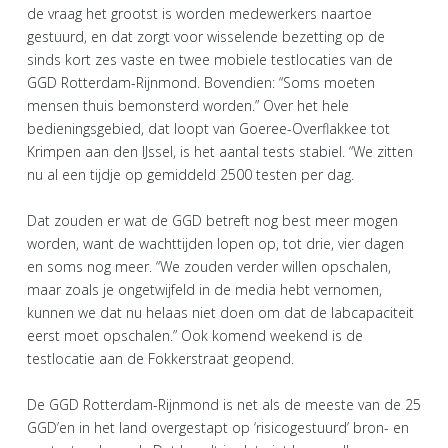
de vraag het grootst is worden medewerkers naartoe
gestuurd, en dat zorgt voor wisselende bezetting op de
sinds kort zes vaste en twee mobiele testlocaties van de
GGD Rotterdam-Rijnmond. Bovendien: “Soms moeten
mensen thuis bemonsterd worden.” Over het hele
bedieningsgebied, dat loopt van Goeree-Overflakkee tot
Krimpen aan den IJssel, is het aantal tests stabiel. “We zitten
nu al een tijdje op gemiddeld 2500 testen per dag.
Dat zouden er wat de GGD betreft nog best meer mogen
worden, want de wachttijden lopen op, tot drie, vier dagen
en soms nog meer. “We zouden verder willen opschalen,
maar zoals je ongetwijfeld in de media hebt vernomen,
kunnen we dat nu helaas niet doen om dat de labcapaciteit
eerst moet opschalen.” Ook komend weekend is de
testlocatie aan de Fokkerstraat geopend.
De GGD Rotterdam-Rijnmond is net als de meeste van de 25
GGD’en in het land overgestapt op ‘risicogestuurd’ bron- en