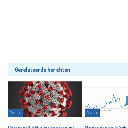
Gerelateerde berichten
Gezond
Gezond
,
Coronagolf lijkt over hoogtepunt
Minder dan helft Sc