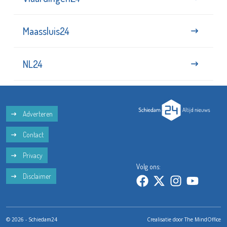
Maassluis24
NL24
Adverteren
Contact
Privacy
Volg ons:
Disclaimer
© 2026 - Schiedam24
Crealisatie door
The MindOffice