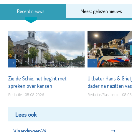
Recent nieuws
Meest gelezen nieuws
Uit
112
Zie de Schie, het begint met
Uitbater Hans & Griet
spreken over kansen
dader na nazitten va
Redactie - 08-08-2026
Redactie/Flashphoto - 08-0
Lees ook
Vlaardingen24