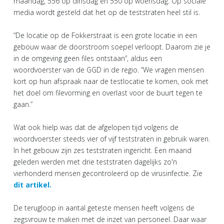
maandag, 556 op dinsdag en 550 op woensdag. Op sociale
media wordt gesteld dat het op de teststraten heel stil is.
“De locatie op de Fokkerstraat is een grote locatie in een
gebouw waar de doorstroom soepel verloopt. Daarom zie je
in de omgeving geen files ontstaan”, aldus een
woordvoerster van de GGD in de regio. “We vragen mensen
kort op hun afspraak naar de testlocatie te komen, ook met
het doel om filevorming en overlast voor de buurt tegen te
gaan.”
Wat ook hielp was dat de afgelopen tijd volgens de
woordvoerster steeds vier of vijf teststraten in gebruik waren.
In het gebouw zijn zes teststraten ingericht. Een maand
geleden werden met drie teststraten dagelijks zo'n
vierhonderd mensen gecontroleerd op de virusinfectie. Zie
dit artikel.
De terugloop in aantal geteste mensen heeft volgens de
zegsvrouw te maken met de inzet van personeel. Daar waar