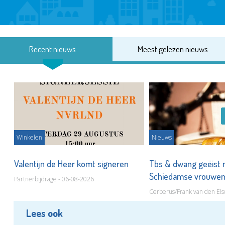
Recent nieuws
Meest gelezen nieuws
Winkelen
Nieuws
Valentijn de Heer komt signeren
Tbs & dwang geëist 
Schiedamse vrouwe
Partnerbijdrage - 06-08-2026
Cerberus/Frank van den Els
Lees ook