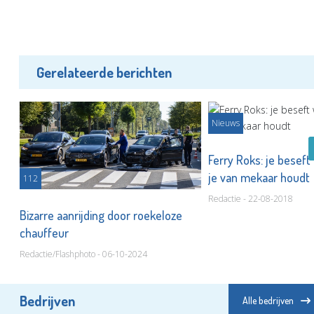
Gerelateerde berichten
Nieuws
el
Ferry Roks: je beseft
je van mekaar houdt
112
Redactie - 22-08-2018
Bizarre aanrijding door roekeloze
chauffeur
Redactie/Flashphoto - 06-10-2024
Bedrijven
Alle bedrijven