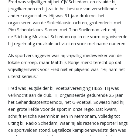
Fred was vrijwilliger bij het CJV Schiedam, en draaide bij
jeugdkampen en hij zat in het bestuur van verschillende
andere organisaties. Hij was 31 jaar druk met het
organiseren van de Sinterklaasintochten, grotendeels met
Pim Schenkelaars. Samen met Tino Snelleman zette hij
de Stichting Muzikaal Schiedam op. In die vorm organiseerde
hij regelmatig muzikale activiteiten voor met name ouderen.
Als sportverslaggever was hij vrijwillig medewerker van de
lokale omroep, maar Matthijs Rorije merkt terecht op dat
vrijwilligerswerk voor Fred niet vrijblijvend was. “Hij nam het
uiterst serieus.”
Fred was jeugdleider bij voetbalvereniging HBSS. Hij was
verknocht aan de club. Hij organiseerde gedurende 25 jaar
het Gehandicaptentoernooi, het G-voetbal. Sowieso had hij
een grote liefde voor de sport in onze regio. Dat kwam,
schrijft Mischa Keemink in een In Memoriam, volledig tot
uiting bij Radio Schiedam, waar hij als razende reporter langs
de sportvelden stond. Bij talloze kampioenswedstrijden was