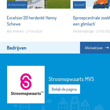
In memoriam
Gezond
t
Excelsior'20 herdenkt Henny
Oproepcentrale zoek
Schewe
een glimlach'
Bart Kroesen - 27-06-2026
Partnerbijdrage - 27-05-20
Bedrijven
Alle bedrijven
Stroomopwaarts MVS
Bekijk de pagina