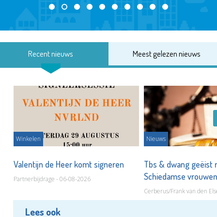
Recent nieuws
Meest gelezen nieuws
Winkelen
Nieuws
Valentijn de Heer komt signeren
Tbs & dwang geëist 
Schiedamse vrouwe
Partnerbijdrage - 06-08-2026
Cerberus/Frank van den Els
Lees ook