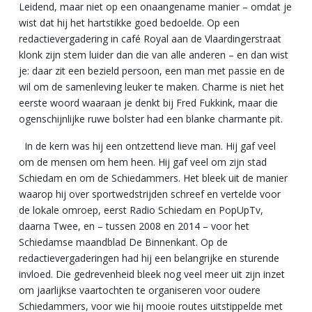
Leidend, maar niet op een onaangename manier – omdat je
wist dat hij het hartstikke goed bedoelde. Op een
redactievergadering in café Royal aan de Vlaardingerstraat
klonk zijn stem luider dan die van alle anderen – en dan wist
je: daar zit een bezield persoon, een man met passie en de
wil om de samenleving leuker te maken. Charme is niet het
eerste woord waaraan je denkt bij Fred Fukkink, maar die
ogenschijnlijke ruwe bolster had een blanke charmante pit.
In de kern was hij een ontzettend lieve man. Hij gaf veel
om de mensen om hem heen. Hij gaf veel om zijn stad
Schiedam en om de Schiedammers. Het bleek uit de manier
waarop hij over sportwedstrijden schreef en vertelde voor
de lokale omroep, eerst Radio Schiedam en PopUpTv,
daarna Twee, en – tussen 2008 en 2014 – voor het
Schiedamse maandblad De Binnenkant. Op de
redactievergaderingen had hij een belangrijke en sturende
invloed. Die gedrevenheid bleek nog veel meer uit zijn inzet
om jaarlijkse vaartochten te organiseren voor oudere
Schiedammers, voor wie hij mooie routes uitstippelde met