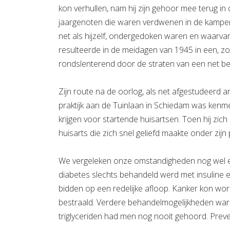
kon verhullen, nam hij zijn gehoor mee terug in d
jaargenoten die waren verdwenen in de kampen 
net als hijzelf, ondergedoken waren en waarva
resulteerde in de meidagen van 1945 in een, zo 
rondslenterend door de straten van een net b
Zijn route na de oorlog, als net afgestudeerd a
praktijk aan de Tuinlaan in Schiedam was kenmer
krijgen voor startende huisartsen. Toen hij zich
huisarts die zich snel geliefd maakte onder zijn
We vergeleken onze omstandigheden nog wel eens
diabetes slechts behandeld werd met insuline e
bidden op een redelijke afloop. Kanker kon wo
bestraald. Verdere behandelmogelijkheden waren
triglyceriden had men nog nooit gehoord. Preve