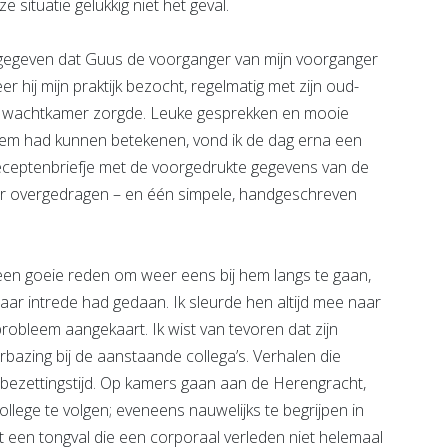
nze situatie gelukkig niet het geval.
gegeven dat Guus de voorganger van mijn voorganger
r hij mijn praktijk bezocht, regelmatig met zijn oud-
e wachtkamer zorgde. Leuke gesprekken en mooie
hem had kunnen betekenen, vond ik de dag erna een
 receptenbriefje met de voorgedrukte gegevens van de
voor overgedragen – en één simpele, handgeschreven
d een goeie reden om weer eens bij hem langs te gaan,
ar intrede had gedaan. Ik sleurde hen altijd mee naar
obleem aangekaart. Ik wist van tevoren dat zijn
bazing bij de aanstaande collega’s. Verhalen die
bezettingstijd. Op kamers gaan aan de Herengracht,
llege te volgen; eveneens nauwelijks te begrijpen in
 een tongval die een corporaal verleden niet helemaal