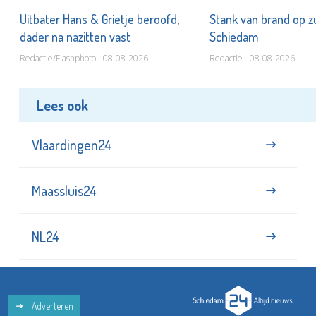
Uitbater Hans & Grietje beroofd,
Stank van brand op zu
dader na nazitten vast
Schiedam
Redactie/Flashphoto - 08-08-2026
Redactie - 08-08-2026
Lees ook
Vlaardingen24
Maassluis24
NL24
Adverteren