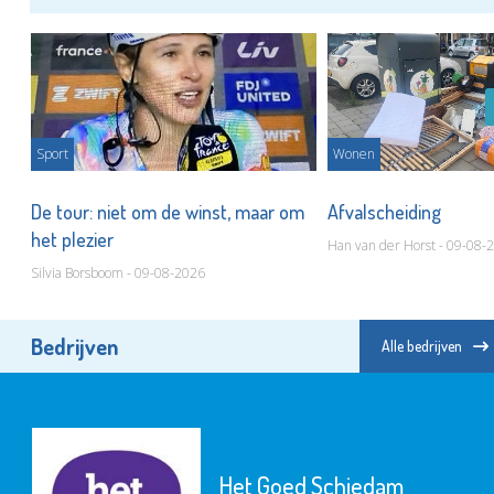
Sport
Wonen
De tour: niet om de winst, maar om
Afvalscheiding
het plezier
Han van der Horst - 09-08-
Silvia Borsboom - 09-08-2026
Bedrijven
Alle bedrijven
Het Goed Schiedam