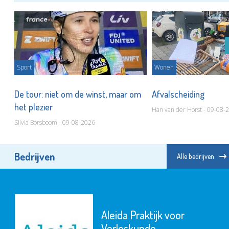
Sport
Wonen
De tour: niet om de winst, maar om
Afvalscheiding
het plezier
Han van der Horst - 09-08-
Silvia Borsboom - 09-08-2026
Bedrijven
Alle bedrijven
Aleida Praktijk voor
Verloskunde