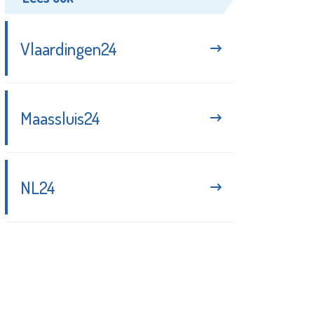
Vlaardingen24
Maassluis24
NL24
Blijf up-to-date