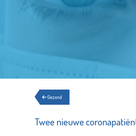
Gezond
Twee nieuwe coronapatiën
Zwemb
Argos Zorggroep
Groeno