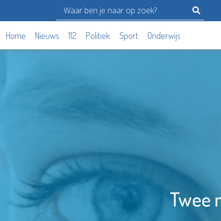
Home
Nieuws
112
Politiek
Sport
Onderwijs
Twee n