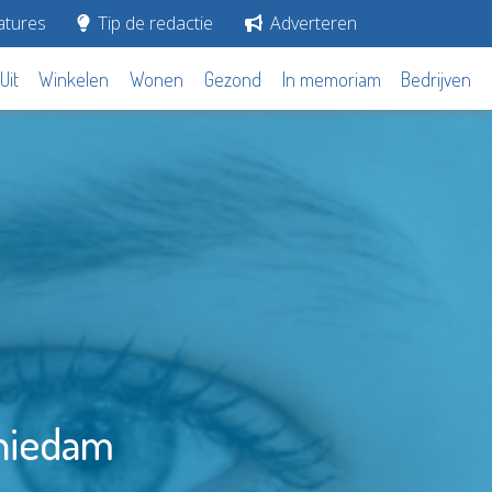
tures
Tip de redactie
Adverteren
Uit
Winkelen
Wonen
Gezond
In memoriam
Bedrijven
chiedam