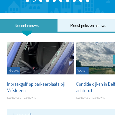
Recent nieuws
Meest gelezen nieuws
Nieuws
Wonen
Inbraakgolf op parkeerplaats bij
Conditie dijken in Del
Vijfsluizen
achteruit
Redactie - 07-08-2026
Redactie - 07-08-2026