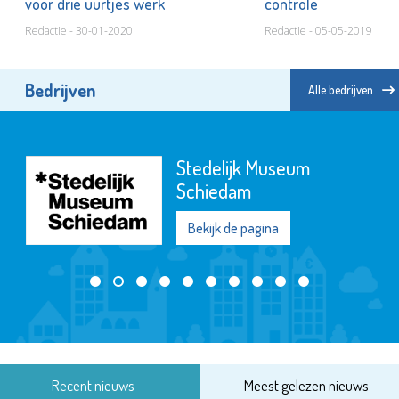
voor drie uurtjes werk
controle
Redactie - 30-01-2020
Redactie - 05-05-2019
Bedrijven
Alle bedrijven
Stedelijk Museum
Schiedam
Bekijk de pagina
Recent nieuws
Meest gelezen nieuws