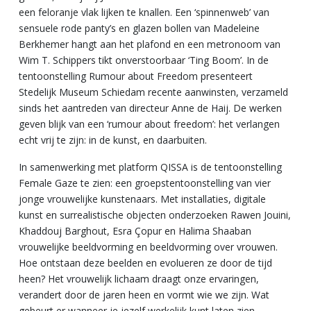
een feloranje vlak lijken te knallen. Een ‘spinnenweb’ van
sensuele rode panty’s en glazen bollen van Madeleine
Berkhemer hangt aan het plafond en een metronoom van
Wim T. Schippers tikt onverstoorbaar ‘Ting Boom’. In de
tentoonstelling Rumour about Freedom presenteert
Stedelijk Museum Schiedam recente aanwinsten, verzameld
sinds het aantreden van directeur Anne de Haij. De werken
geven blijk van een ‘rumour about freedom’: het verlangen
echt vrij te zijn: in de kunst, en daarbuiten.
In samenwerking met platform QISSA is de tentoonstelling
Female Gaze te zien: een groepstentoonstelling van vier
jonge vrouwelijke kunstenaars. Met installaties, digitale
kunst en surrealistische objecten onderzoeken Rawen Jouini,
Khaddouj Barghout, Esra Çopur en Halima Shaaban
vrouwelijke beeldvorming en beeldvorming over vrouwen.
Hoe ontstaan deze beelden en evolueren ze door de tijd
heen? Het vrouwelijk lichaam draagt onze ervaringen,
verandert door de jaren heen en vormt wie we zijn. Wat
gebeurt er wanneer je jezelf werkelijk kunt laten zien –