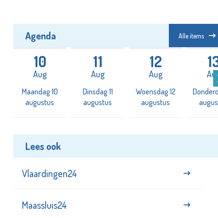
Agenda
Alle items
10
11
12
1
Aug
Aug
Aug
Au
3
Maandag 10
Dinsdag 11
Woensdag 12
Donderd
augustus
augustus
augustus
augus
Lees ook
Vlaardingen24
Maassluis24