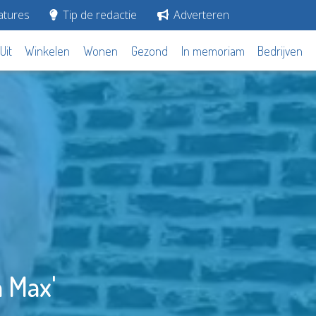
tures
Tip de redactie
Adverteren
Uit
Winkelen
Wonen
Gezond
In memoriam
Bedrijven
n Max'