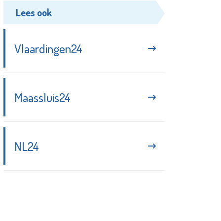
Lees ook
Vlaardingen24
Maassluis24
NL24
Blijf up-to-date