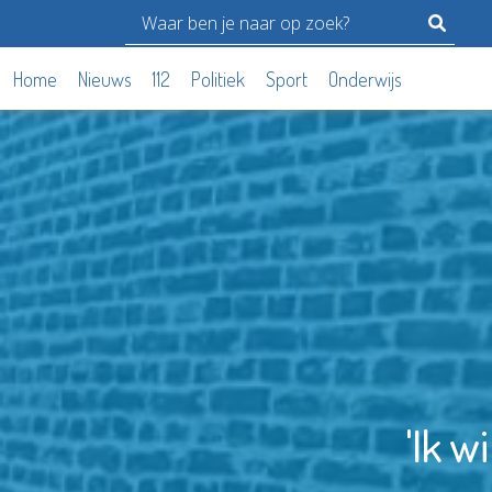
Home
Nieuws
112
Politiek
Sport
Onderwijs
'Ik w