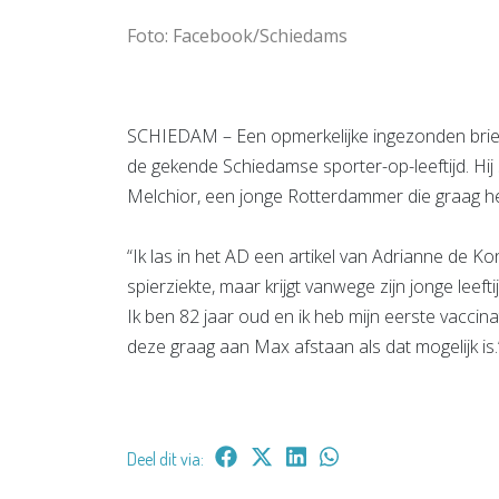
Foto: Facebook/Schiedams
SCHIEDAM – Een opmerkelijke ingezonden brief
de gekende Schiedamse sporter-op-leeftijd. Hij 
Melchior, een jonge Rotterdammer die graag h
“Ik las in het AD een artikel van Adrianne de Ko
spierziekte, maar krijgt vanwege zijn jonge leef
Ik ben 82 jaar oud en ik heb mijn eerste vaccinati
deze graag aan Max afstaan als dat mogelijk is.
Deel dit via: