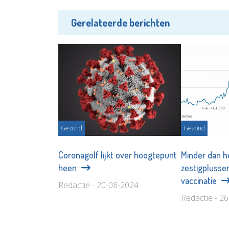
Gerelateerde berichten
Gezond
Gezond
Coronagolf lijkt over hoogtepunt
Minder dan h
heen
zestigplusser
vaccinatie
Redactie - 20-08-2024
Redactie - 2