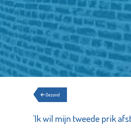
Gezond
'Ik wil mijn tweede prik af
Shell E
Lentiz Life
Chemica
College