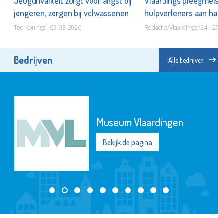
r
Jeugdrivaliteit zorgt voor angst bij
Vlaardings pleegmeis
jongeren, zorgen bij volwassenen
hulpverleners aan haa
overgelaten
Ted Konings - 09-03-2026
Redactie/Vlaardingen24 - 2
Bedrijven
Alle bedrijven
Museum Vlaardingen
Bekijk de pagina