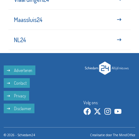
Maassluis24
NL24
Adverteren
Contact
Privacy
Volg ons:
Disclaimer
© 2026 - Schiedam24
Crealisatie door
The MindOffice