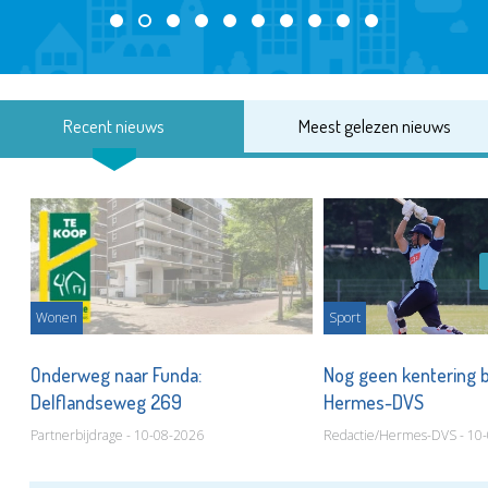
Recent nieuws
Meest gelezen nieuws
Wonen
Sport
or
Onderweg naar Funda:
Nog geen kentering bi
Delflandseweg 269
Hermes-DVS
Partnerbijdrage - 10-08-2026
Redactie/Hermes-DVS - 10