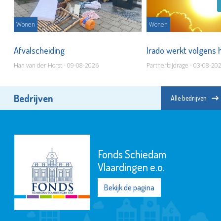
Wonen
Wonen
Afvalscheiding
Irado werkt volgens 
Han van der Horst - 09-08-2026
Partnerbijdrage - 03-08-20
Bedrijven
Alle bedrijven
Fonds Schiedam
Vlaardingen e.o.
Bekijk de pagina