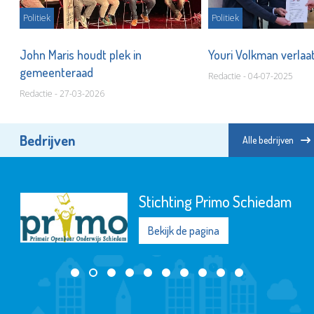
Politiek
Politiek
gen
John Maris houdt plek in
Youri Volkman verlaa
gemeenteraad
Redactie - 04-07-2025
Redactie - 27-03-2026
Bedrijven
Alle bedrijven
Stichting Primo Schiedam
Bekijk de pagina