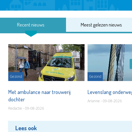
Recent nieuws
Meest gelezen nieuws
Gezond
Gezond
Met ambulance naar trouwerij
Levenslang onderw
dochter
Arianne - 09-08-2026
Redactie - 09-08-2026
Lees ook