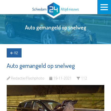
Auto gemangeld op snelweg
112
Auto gemangeld op snelweg
Redactie/Flashphoto
19-11-2021
112