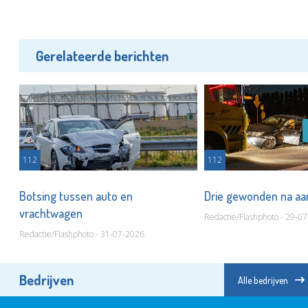
Gerelateerde berichten
112
112
t
Botsing tussen auto en
Drie gewonden na aa
vrachtwagen
Redactie/Flashphoto - 29-0
Redactie/Flashphoto - 31-07-2026
Bedrijven
Alle bedrijven