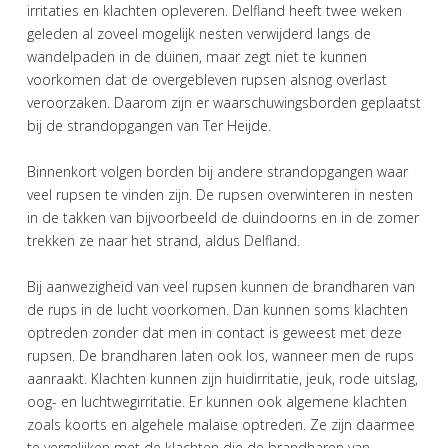
irritaties en klachten opleveren. Delfland heeft twee weken
geleden al zoveel mogelijk nesten verwijderd langs de
wandelpaden in de duinen, maar zegt niet te kunnen
voorkomen dat de overgebleven rupsen alsnog overlast
veroorzaken. Daarom zijn er waarschuwingsborden geplaatst
bij de strandopgangen van Ter Heijde.
Binnenkort volgen borden bij andere strandopgangen waar
veel rupsen te vinden zijn. De rupsen overwinteren in nesten
in de takken van bijvoorbeeld de duindoorns en in de zomer
trekken ze naar het strand, aldus Delfland.
Bij aanwezigheid van veel rupsen kunnen de brandharen van
de rups in de lucht voorkomen. Dan kunnen soms klachten
optreden zonder dat men in contact is geweest met deze
rupsen. De brandharen laten ook los, wanneer men de rups
aanraakt. Klachten kunnen zijn huidirritatie, jeuk, rode uitslag,
oog- en luchtwegirritatie. Er kunnen ook algemene klachten
zoals koorts en algehele malaise optreden. Ze zijn daarmee
te vergelijken met de klachten die de brandharen van