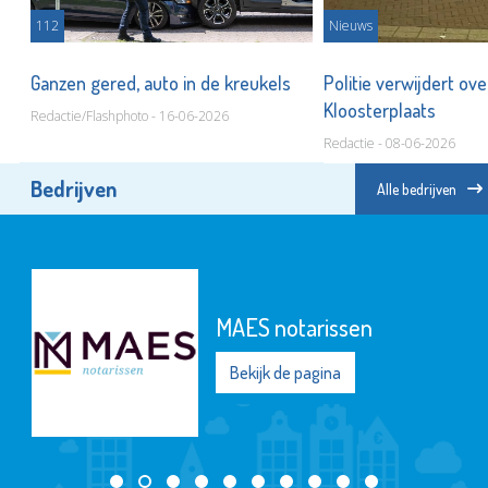
112
Nieuws
Ganzen gered, auto in de kreukels
Politie verwijdert ov
Kloosterplaats
Redactie/Flashphoto - 16-06-2026
Redactie - 08-06-2026
Bedrijven
Alle bedrijven
MAES notarissen
Bekijk de pagina