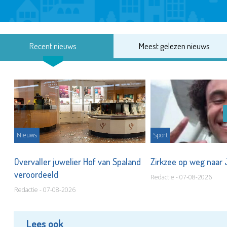
Recent nieuws
Meest gelezen nieuws
Nieuws
Sport
Overvaller juwelier Hof van Spaland
Zirkzee op weg naar
veroordeeld
Redactie - 07-08-2026
Redactie - 07-08-2026
Lees ook