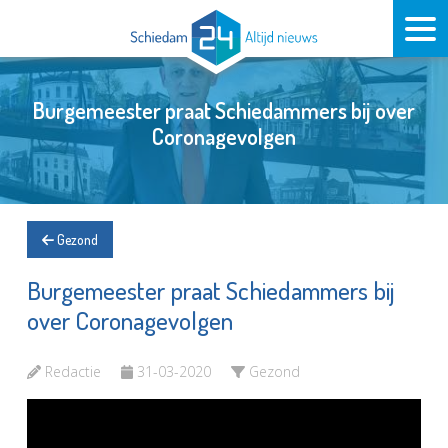
Burgemeester praat Schiedammers bij over
Coronagevolgen
Gezond
Burgemeester praat Schiedammers bij
over Coronagevolgen
Redactie
31-03-2020
Gezond