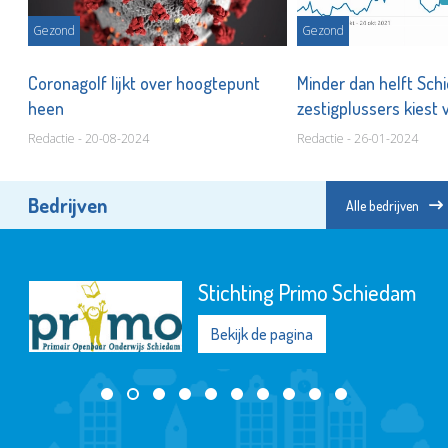
Gezond
Gezond
,
Coronagolf lijkt over hoogtepunt
Minder dan helft Sc
heen
zestigplussers kiest 
Redactie - 20-08-2024
Redactie - 26-01-2024
Bedrijven
Alle bedrijven
Herbergier Schiedam
Bekijk de pagina