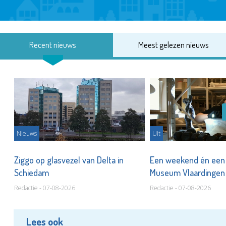
Recent nieuws
Meest gelezen nieuws
Nieuws
Uit
len
Ziggo op glasvezel van Delta in
Een weekend én een 
Schiedam
Museum Vlaardinge
Redactie - 07-08-2026
Redactie - 07-08-2026
Lees ook