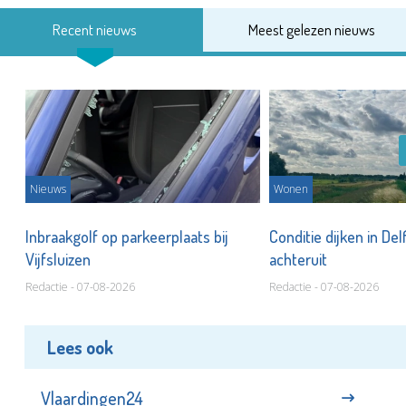
Recent nieuws
Meest gelezen nieuws
Nieuws
Wonen
Inbraakgolf op parkeerplaats bij
Conditie dijken in Del
Vijfsluizen
achteruit
Redactie - 07-08-2026
Redactie - 07-08-2026
Lees ook
Vlaardingen24