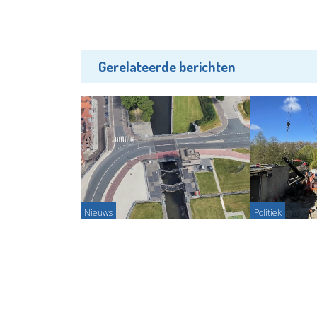
Gerelateerde berichten
Nieuws
Politiek
Zwemmen in de haven ontraden
PRO snapt sl
om slechte waterkwaliteit
Groenoord n
Redactie - 06-08-2026
Redactie - 1