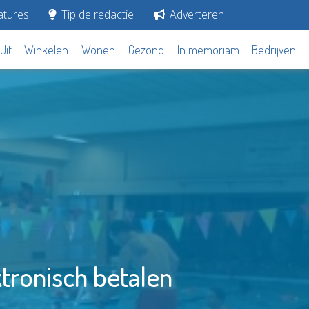
tures
Tip de redactie
Adverteren
Uit
Winkelen
Wonen
Gezond
In memoriam
Bedrijven
ktronisch betalen