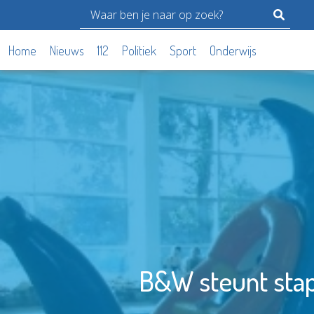
Home
Nieuws
112
Politiek
Sport
Onderwijs
B&W steunt stap 