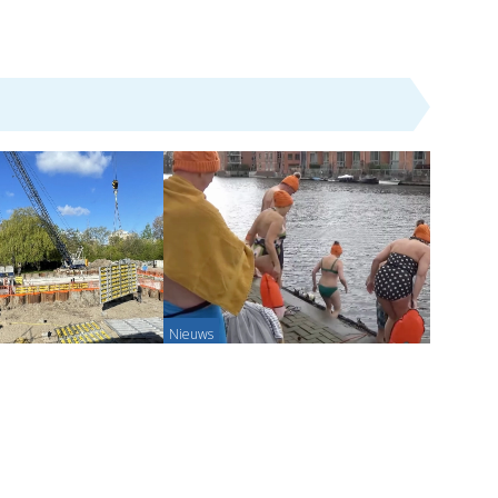
Nieuws
uiting zwembad
Nieuwjaarsduik in Nieuwe Haven
iet
3-05-2026
Redactie/JW TV - 03-01-2026