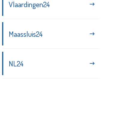
Vlaardingen24
Maassluis24
NL24
Blijf up-to-date