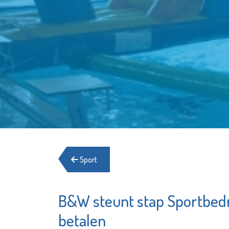
Sport
B&W steunt stap Sportbedri
Het Goed
Stadsg
Schiedam
Vlaard
betalen