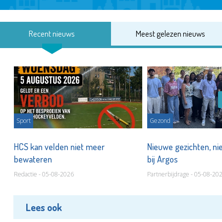
Recent nieuws
Meest gelezen nieuws
Sport
Gezond
HCS kan velden niet meer
Nieuwe gezichten, ni
bewateren
bij Argos
Redactie - 05-08-2026
Partnerbijdrage - 05-08-20
Lees ook