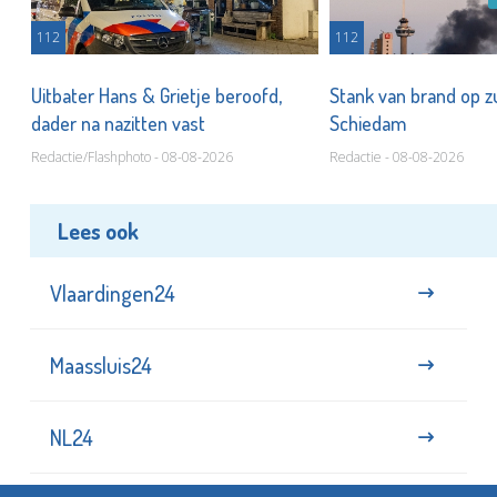
112
112
Uitbater Hans & Grietje beroofd,
Stank van brand op zu
dader na nazitten vast
Schiedam
Redactie/Flashphoto - 08-08-2026
Redactie - 08-08-2026
Lees ook
Vlaardingen24
Maassluis24
NL24