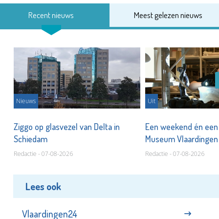
Recent nieuws
Meest gelezen nieuws
Nieuws
Uit
len
Ziggo op glasvezel van Delta in
Een weekend én een 
Schiedam
Museum Vlaardinge
Redactie - 07-08-2026
Redactie - 07-08-2026
Lees ook
Vlaardingen24