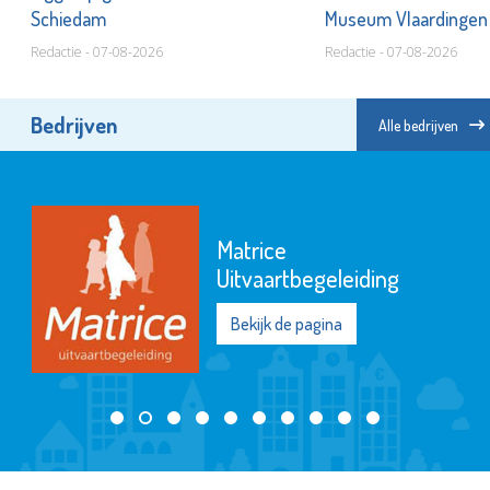
Schiedam
Museum Vlaardinge
Redactie - 07-08-2026
Redactie - 07-08-2026
Bedrijven
Alle bedrijven
Matrice
Uitvaartbegeleiding
Bekijk de pagina