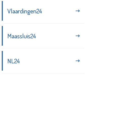
Vlaardingen24
Maassluis24
NL24
Blijf up-to-date