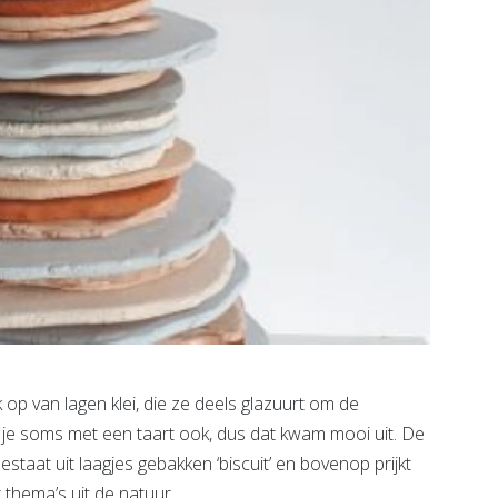
p van lagen klei, die ze deels glazuurt om de
e je soms met een taart ook, dus dat kwam mooi uit. De
estaat uit laagjes gebakken ‘biscuit’ en bovenop prijkt
t thema’s uit de natuur.