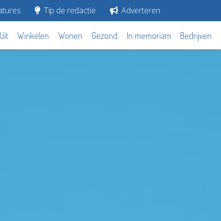
tures
Tip de redactie
Adverteren
Uit
Winkelen
Wonen
Gezond
In memoriam
Bedrijven