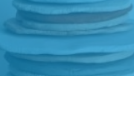
k
Servicepunt
ium
Woningverbetering
am