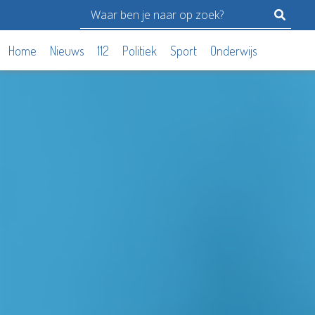
Home
Nieuws
112
Politiek
Sport
Onderwijs