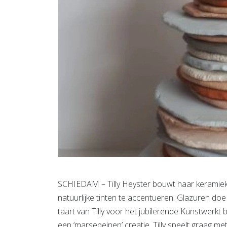
SCHIEDAM – Tilly Heyster bouwt haar keramiek o
natuurlijke tinten te accentueren. Glazuren do
taart van Tilly voor het jubilerende Kunstwerkt b
een ‘marsepeinen’ creatie. Tilly speelt graag me