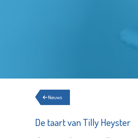
Nieuws
De taart van Tilly Heyster
Stedelij
De
Gymnas
OproepCentrale
Schied