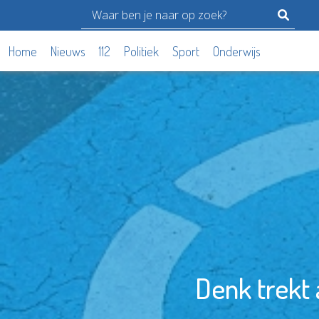
Home
Nieuws
112
Politiek
Sport
Onderwijs
Denk trekt 