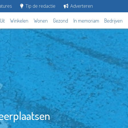
tures
Tip de redactie
Adverteren
Uit
Winkelen
Wonen
Gezond
In memoriam
Bedrijven
keerplaatsen