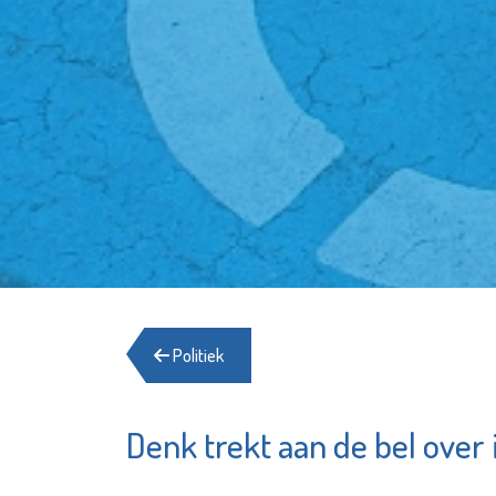
Politiek
Denk trekt aan de bel over
Stedel
Irado
Gymn