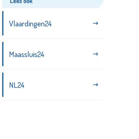
Lees ook
Vlaardingen24
Maassluis24
NL24
Blijf up-to-date