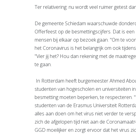
Ter relativering: nu wordt veel ruimer getest dan 
De gemeente Schiedam waarschuwde donderda
Offerfeest op de besmettingscijfers. Dat is een be
mensen bij elkaar op bezoek gaan. "Om te voo
het Coronavirus is het belangrijk om ook tijdens
"Vier jij het? Hou dan rekening met de maatre
te gaan.
In Rotterdam heeft burgemeester Ahmed Abouta
studenten van hogescholen en universiteiten in
besmetting moeten beperken, te respecteren. 
studenten van de Erasmus Universiteit Rotterd
alles aan doen om het virus niet verder te ver
zich de afgelopen tijd niet aan de Coronamaat
GGD moeilijker en zorgt ervoor dat het virus zic