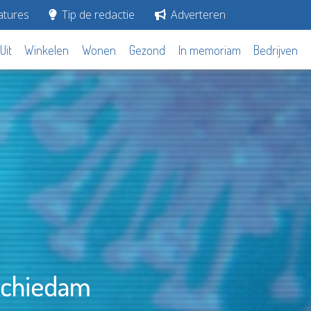
tures
Tip de redactie
Adverteren
Uit
Winkelen
Wonen
Gezond
In memoriam
Bedrijven
Schiedam