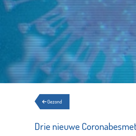
Gezond
Drie nieuwe Coronabesmet
Het Schiedams
Fundam
Boekhuis
Advies