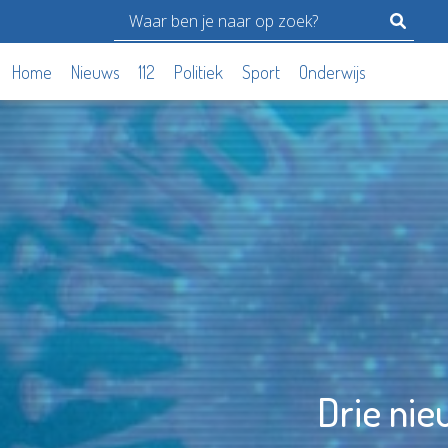
Home
Nieuws
112
Politiek
Sport
Onderwijs
Drie ni