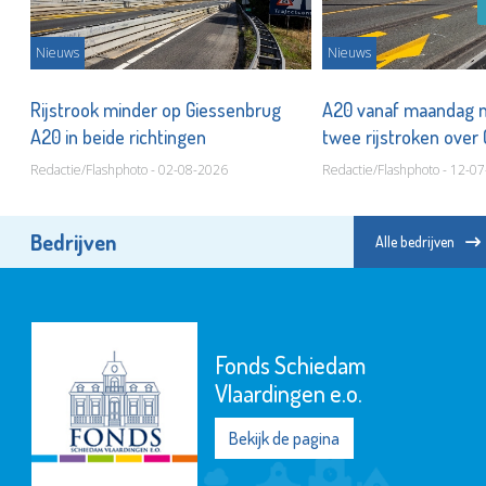
Nieuws
Nieuws
or
Rijstrook minder op Giessenbrug
A20 vanaf maandag 
A20 in beide richtingen
twee rijstroken over
Redactie/Flashphoto - 02-08-2026
Redactie/Flashphoto - 12-0
Bedrijven
Alle bedrijven
Fonds Schiedam
Vlaardingen e.o.
Bekijk de pagina