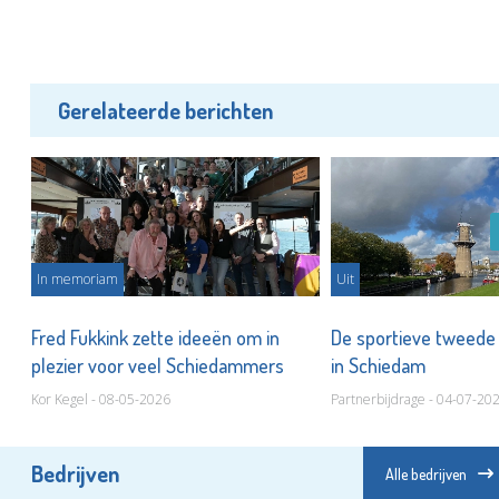
Gerelateerde berichten
In memoriam
Uit
Fred Fukkink zette ideeën om in
De sportieve tweede 
plezier voor veel Schiedammers
in Schiedam
Kor Kegel - 08-05-2026
Partnerbijdrage - 04-07-20
Bedrijven
Alle bedrijven