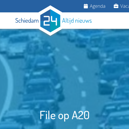
Agenda
Vaca
File op A20