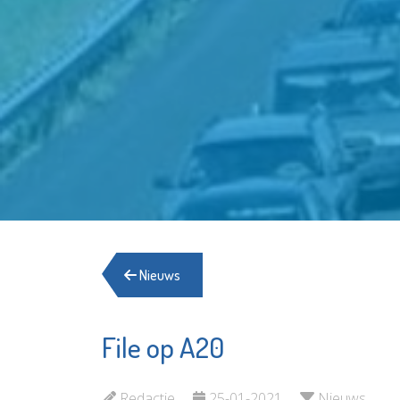
Nieuws
File op A20
Aleida Praktijk
Het Sch
voor
Boekhu
Verloskunde
Redactie
25-01-2021
Nieuws