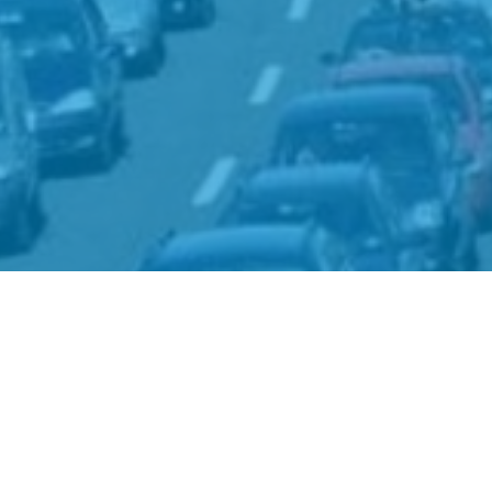
iedams
Rotterdam The
is
Hague Airport