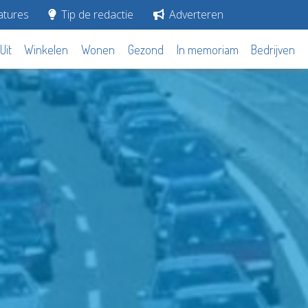
tures
Tip de redactie
Adverteren
Uit
Winkelen
Wonen
Gezond
In memoriam
Bedrijven