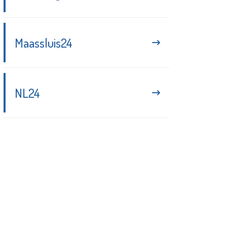
Maassluis24
NL24
Blijf up-to-date