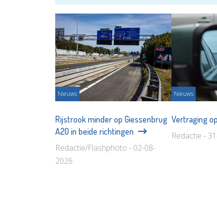
Nieuws
Nieuws
Rijstrook minder op Giessenbrug
Vertraging o
A20 in beide richtingen
Redactie - 3
Redactie/Flashphoto - 02-08-
2026