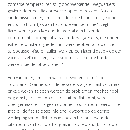
zomerse temperaturen stug doorwerkende - wegwerkers
gevierd door een fles prosecco open te trekken. "Na alle
hindernissen en ergernissen tijdens de herinrichting, komen
er toch lichtpuntjes aan het einde van de tunnel", zegt
flatbewoner Joop Molendijk. "Vooral een bijzonder
compliment is op zijn plaats aan de wegwerkers, die onder
extreme omstandigheden hun werk hebben voltooid. De
stropdassen-figuren zullen wel - op een later tijdstip - de eer
voor zichzelf opeisen, maar voor mij zijn het de harde
werkers die de lof verdienen."
Een van de ergernissen van de bewoners betreft de
rioolstank. Daar hebben de bewoners al jaren last van, maar
enkele weken geleden werden de problemen met het riool
nog ernstiger. Een rioolbuis die uit de flat komt, werd
opengemaakt en hetgeen door het riool stroomt werd in het
gras bij de flat geloosd. Molendijk woont op de eerste
verdieping van de flat, precies boven het punt waar de
uitstroom van het riool het gras in liep. Molendijk: "Ik hoop