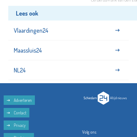
Cerberus/Frank van den Els
Lees ook
Vlaardingen24
Maassluis24
NL24
Adverteren
Contact
Privacy
Volg ons: