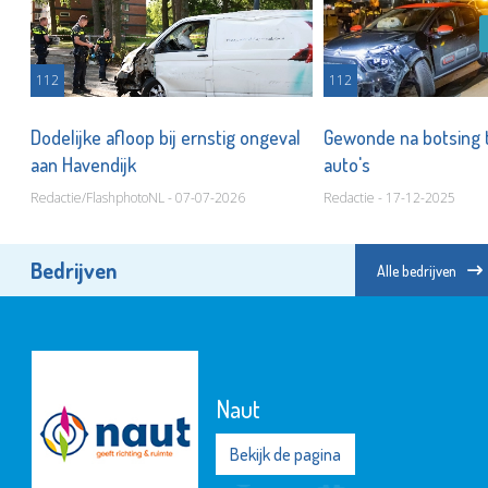
112
112
g
Dodelijke afloop bij ernstig ongeval
Gewonde na botsing 
aan Havendijk
auto's
Redactie/FlashphotoNL - 07-07-2026
Redactie - 17-12-2025
Bedrijven
Alle bedrijven
Naut
Bekijk de pagina