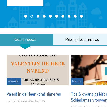
Recent nieuws
Meest gelezen nieuws
Winkelen
Nieuws
Valentijn de Heer komt signeren
Tbs & dwang geëist 
Schiedamse vrouwe
Partnerbijdrage - 06-08-2026