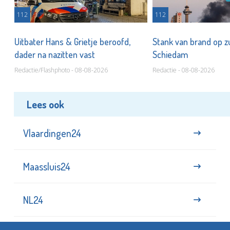
112
112
Uitbater Hans & Grietje beroofd,
Stank van brand op zu
dader na nazitten vast
Schiedam
Redactie/Flashphoto - 08-08-2026
Redactie - 08-08-2026
Lees ook
Vlaardingen24
Maassluis24
NL24