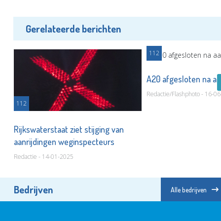
Gerelateerde berichten
112
A20 afgesloten na aa
Redactie/Flashphoto - 16-0
112
Rijkswaterstaat ziet stijging van
aanrijdingen weginspecteurs
Redactie - 14-01-2025
Bedrijven
Alle bedrijven