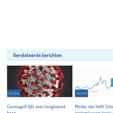
Gerelateerde berichten
Gezond
Gezond
,
Coronagolf lijkt over hoogtepunt
Minder dan helft Sc
heen
zestigplussers kiest 