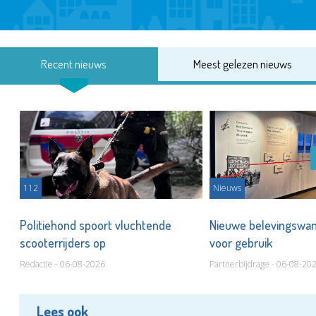
Recent nieuws
Meest gelezen nieuws
112
Nieuws
Politiehond spoort vluchtende
Nieuwe belevingswan
scooterrijders op
voor gebruik
Redactie - 06-08-2026
Partnerbijdrage - 06-08-20
Lees ook