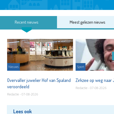
Recent nieuws
Meest gelezen nieuws
Nieuws
Sport
Overvaller juwelier Hof van Spaland
Zirkzee op weg naar
veroordeeld
Redactie - 07-08-2026
Redactie - 07-08-2026
Lees ook