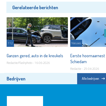
Gerelateerde berichten
112
Nieuws
Ganzen gered, auto in de kreukels
Eerste hoornaarnest 
Schiedam
Redactie/Flashphoto - 16-06-2026
Redactie - 25-04-2026
Bedrijven
Alle bedrijven