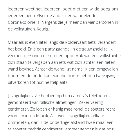
Iedereen weet het. Iedereen loopt met een wijde boog om
iedereen heen. Alsof de ander een wandelende
Coronakolonie is. Nergens zie je meer dan vier personen in
de volkstuinen. Keurig.
Maar als ik even later langs de Poldervaart fiets, verandert
het beeld. Er is een party gaande. In de gauwigheid tel ik
veertien personen die op een oppervlak van een volkstuintje
zich staan te vergapen aan iets wat zich achter een rieten
wand bevindt. Achter de wand ligt namelijk een omgevallen
boom en de onderkant van die boom hebben twee ijsvogels
uitverkoren tot hun nestelplaats.
IJsvogelkijkers. Ze hebben op hun camera’s teletoeters
gemonteerd van fallische afmetingen. Zeker veertig
centimeter. Ze lopen er hanig mee rond, de toeters recht
vooruit vanuit de buik. Als twee ijsvogelkijkers elkaar
ontmoeten, dan is de onderlinge afstand twee maal een
teletoeter: tachtig centimeter. Jammer genoeg is dat nog