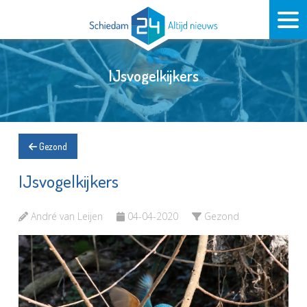
IJsvogelkijkers
Gezond
IJsvogelkijkers
André van Leijen
04-04-2020
Gezond