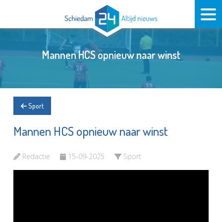
Mannen HCS opnieuw naar winst
Sport
Mannen HCS opnieuw naar winst
Redactie
15-09-2025
Sport