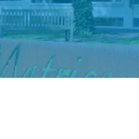
g Primo
Stadsgehoorzaal
am
Vlaardingen