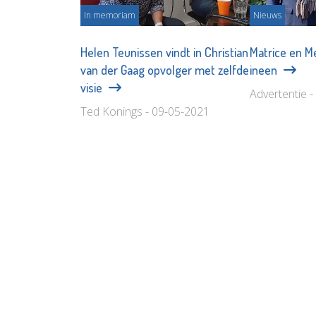
In memoriam
Nieuws
Helen Teunissen vindt in Christian
Matrice en M
van der Gaag opvolger met zelfde
ineen
visie
Advertentie 
Ted Konings - 09-05-2021