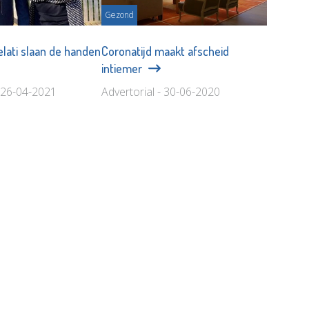
Gezond
elati slaan de handen
Coronatijd maakt afscheid
intiemer
- 26-04-2021
Advertorial - 30-06-2020