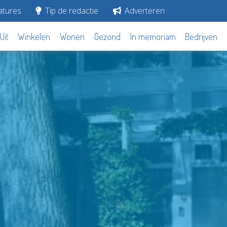
tures
Tip de redactie
Adverteren
Uit
Winkelen
Wonen
Gezond
In memoriam
Bedrijven