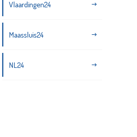
Vlaardingen24
Maassluis24
NL24
Blijf up-to-date