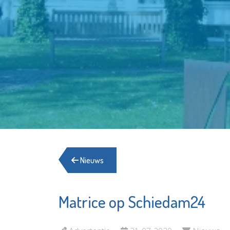
Nieuws
Matrice op Schiedam24
Bibliotheek
Stichtin
Schiedam
Schied