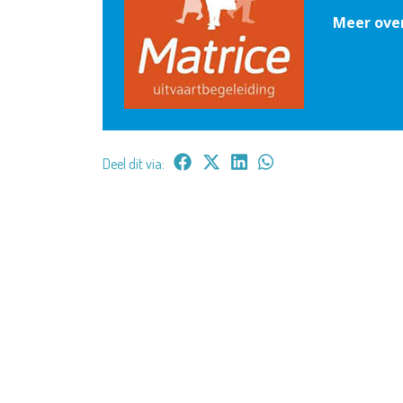
Meer ove
Deel dit via: