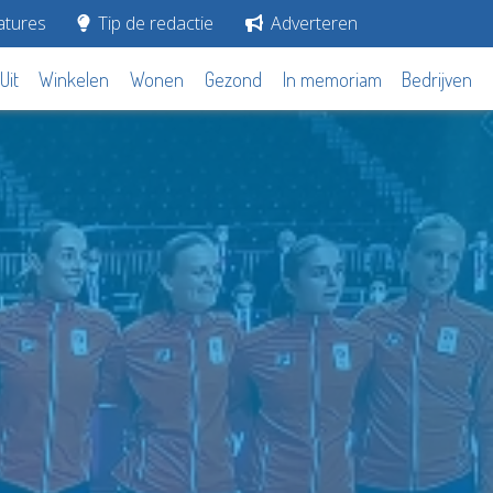
tures
Tip de redactie
Adverteren
Uit
Winkelen
Wonen
Gezond
In memoriam
Bedrijven