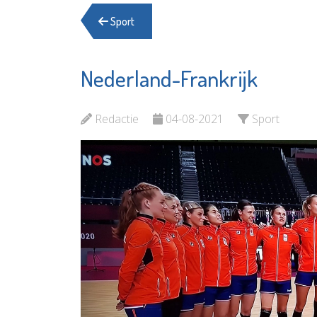
Sport
Nederland-Frankrijk
Stichting
Naut
Elckerlyc
Bekijk d
Redactie
04-08-2021
Sport
Bekijk de pagina