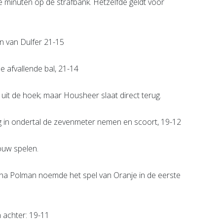
e minuten op de strafbank. Hetzelfde geldt voor
n van Dulfer 21-15
e afvallende bal, 21-14
 uit de hoek; maar Housheer slaat direct terug.
mag in ondertal de zevenmeter nemen en scoort, 19-12
bouw spelen.
ana Polman noemde het spel van Oranje in de eerste
n achter: 19-11