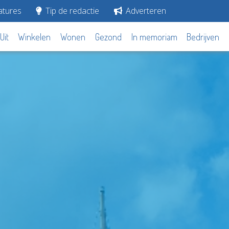
tures
Tip de redactie
Adverteren
Uit
Winkelen
Wonen
Gezond
In memoriam
Bedrijven