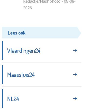
Redactie/Flashphoto - 08-08-
2026
Lees ook
Vlaardingen24
Maassluis24
NL24