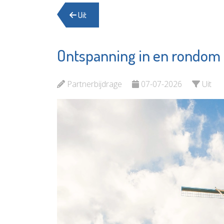
Uit
Ontspanning in en rondom
Servicepunt
Mus
Woningverbetering
Vlaa
Partnerbijdrage
07-07-2026
Uit
Bekijk de pagina
Beki