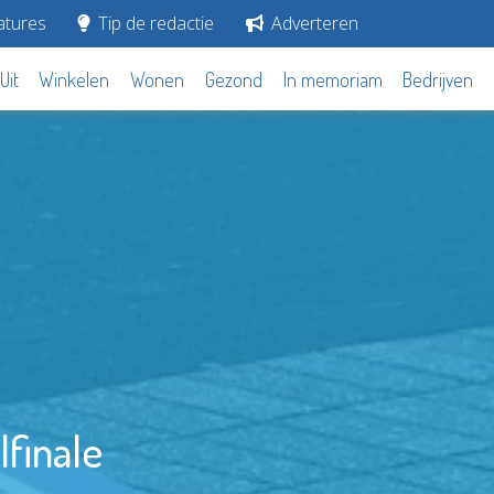
tures
Tip de redactie
Adverteren
Uit
Winkelen
Wonen
Gezond
In memoriam
Bedrijven
lfinale