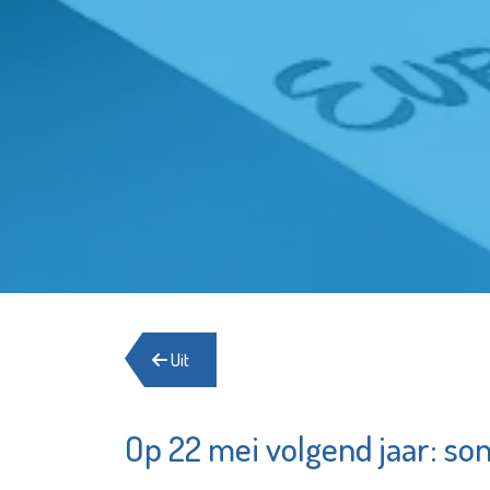
Uit
Op 22 mei volgend jaar: son
Sir Win
De Witte
& Game
Garantiemakelaars