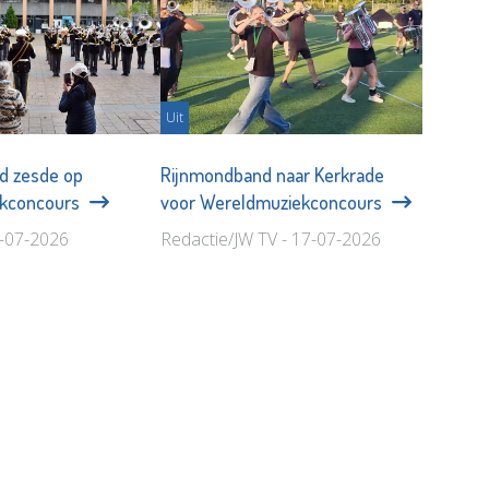
Uit
d zesde op
Rijnmondband naar Kerkrade
ekconcours
voor Wereldmuziekconcours
0-07-2026
Redactie/JW TV - 17-07-2026