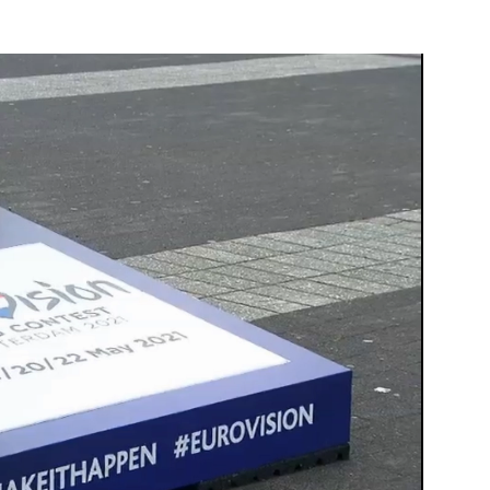
am
Schiedam
e pagina
Bekijk de pagina