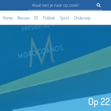
Home
Nieuws
112
Politiek
Sport
Onderwijs
Op 22 